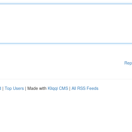
Rep
d
|
Top Users
| Made with
Kliqqi CMS
|
All RSS Feeds