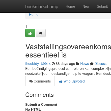
Home
bookmarkchamp
Home
New
Submit
Home
1
Vaststellingsovereenkom
essentieel is
theobtdy169914
88 days ago
News
Discuss
Een beëindigingsprotocol controleren kan complex zijn,
noodzakelijk om deskundige hulp te vragen . Een des
Comments
Who Upvoted
Comments
Submit a Comment
No HTML