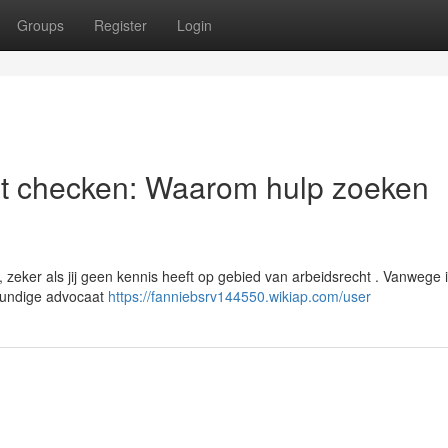
Groups
Register
Login
st checken: Waarom hulp zoeken
 zeker als jij geen kennis heeft op gebied van arbeidsrecht . Vanwege i
kundige advocaat
https://fanniebsrv144550.wikiap.com/user