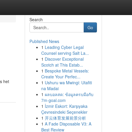
Search
Go
Published News
1
Leading Cyber Legal
Counsel serving Salt La...
1
Discover Exceptional
Scotch at This Estab...
1
Bespoke Metal Vessels:
Create Your Perfec...
s het
1
Ushuru wa Mwingi: Utafiti
na Madai
1
ผลบอลสด: ข้อมูลครบมือกับ
7m-goal.com
1
İzmir Eskort: Karşıyaka
Çevresindeki Seçenekler
1
开云体育发展前景分析
1
A Fade Disposable V3: A
Best Review