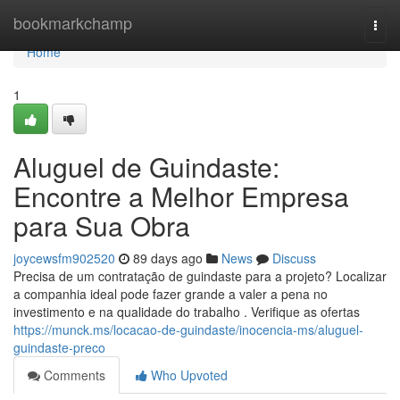
Home
bookmarkchamp
Togg
navi
Home
1
Aluguel de Guindaste:
Encontre a Melhor Empresa
para Sua Obra
joycewsfm902520
89 days ago
News
Discuss
Precisa de um contratação de guindaste para a projeto? Localizar
a companhia ideal pode fazer grande a valer a pena no
investimento e na qualidade do trabalho . Verifique as ofertas
https://munck.ms/locacao-de-guindaste/inocencia-ms/aluguel-
guindaste-preco
Comments
Who Upvoted