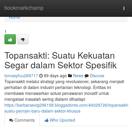
Home
bookmarkchamp
Togg
navi
Home
1
Topansakti: Suatu Kekuatan
Segar dalam Sektor Spesifik
tomasyfuu269717
89 days ago
News
Discuss
Topansakti melalui strategi yang revolusioner, sekarang menjadi
perhatian di dalam industri pertanian teknologi. Entitas ini
membawa menawarkan solusi penawaran inovatif untuk
mengatasi masalah sering dialami dihadapi
https://barbaraevig296158.bloggadores.com/40029726/topansakti-
suatu-pemain-baru-dalam-sektor-khusus
Comments
Who Upvoted