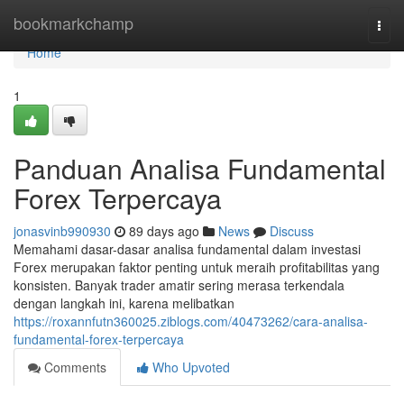
Home
bookmarkchamp
Togg
navi
Home
1
Panduan Analisa Fundamental
Forex Terpercaya
jonasvinb990930
89 days ago
News
Discuss
Memahami dasar-dasar analisa fundamental dalam investasi
Forex merupakan faktor penting untuk meraih profitabilitas yang
konsisten. Banyak trader amatir sering merasa terkendala
dengan langkah ini, karena melibatkan
https://roxannfutn360025.ziblogs.com/40473262/cara-analisa-
fundamental-forex-terpercaya
Comments
Who Upvoted