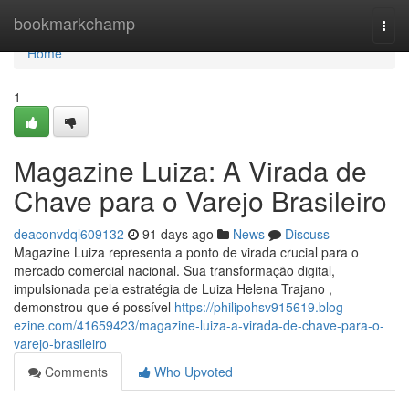
Home
bookmarkchamp
Togg
navi
Home
1
Magazine Luiza: A Virada de
Chave para o Varejo Brasileiro
deaconvdql609132
91 days ago
News
Discuss
Magazine Luiza representa a ponto de virada crucial para o
mercado comercial nacional. Sua transformação digital,
impulsionada pela estratégia de Luiza Helena Trajano ,
demonstrou que é possível
https://philipohsv915619.blog-
ezine.com/41659423/magazine-luiza-a-virada-de-chave-para-o-
varejo-brasileiro
Comments
Who Upvoted