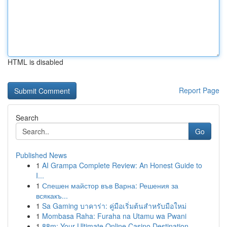
HTML is disabled
Report Page
Search
Go
Published News
1
AI Grampa Complete Review: An Honest Guide to
I...
1
Спешен майстор във Варна: Решения за
всякакъ...
1
Sa Gaming บาคาร่า: คู่มือเริ่มต้นสำหรับมือใหม่
1
Mombasa Raha: Furaha na Utamu wa Pwani
1
88m: Your Ultimate Online Casino Destination