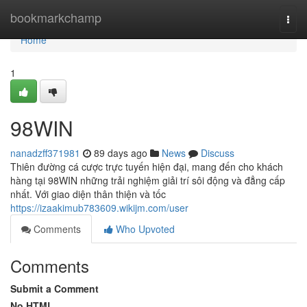
Home
bookmarkchamp
Togg
navi
Home
1
98WIN
nanadzff371981
89 days ago
News
Discuss
Thiên đường cá cược trực tuyến hiện đại, mang đến cho khách
hàng tại 98WIN những trải nghiệm giải trí sôi động và đẳng cấp
nhất. Với giao diện thân thiện và tốc
https://izaakimub783609.wikijm.com/user
Comments
Who Upvoted
Comments
Submit a Comment
No HTML