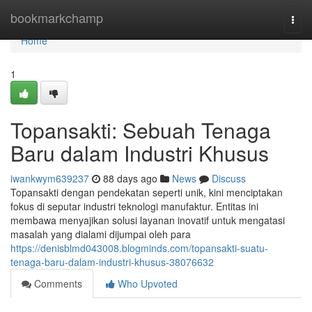
Home
bookmarkchamp
Togg
navi
Home
1
Topansakti: Sebuah Tenaga
Baru dalam Industri Khusus
iwankwym639237
88 days ago
News
Discuss
Topansakti dengan pendekatan seperti unik, kini menciptakan
fokus di seputar industri teknologi manufaktur. Entitas ini
membawa menyajikan solusi layanan inovatif untuk mengatasi
masalah yang dialami dijumpai oleh para
https://denisblmd043008.blogminds.com/topansakti-suatu-
tenaga-baru-dalam-industri-khusus-38076632
Comments
Who Upvoted