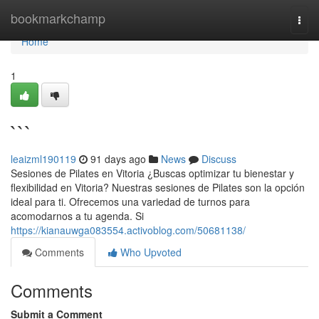
Home
bookmarkchamp
Togg
navi
Home
1
```
leaizml190119
91 days ago
News
Discuss
Sesiones de Pilates en Vitoria ¿Buscas optimizar tu bienestar y
flexibilidad en Vitoria? Nuestras sesiones de Pilates son la opción
ideal para ti. Ofrecemos una variedad de turnos para
acomodarnos a tu agenda. Si
https://kianauwga083554.activoblog.com/50681138/
Comments
Who Upvoted
Comments
Submit a Comment