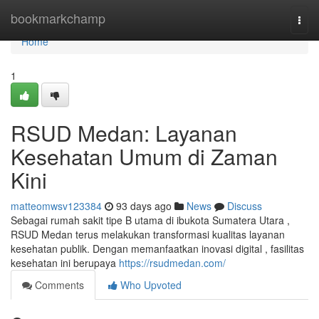
Home
bookmarkchamp
Togg
navi
Home
1
RSUD Medan: Layanan
Kesehatan Umum di Zaman
Kini
matteomwsv123384
93 days ago
News
Discuss
Sebagai rumah sakit tipe B utama di ibukota Sumatera Utara ,
RSUD Medan terus melakukan transformasi kualitas layanan
kesehatan publik. Dengan memanfaatkan inovasi digital , fasilitas
kesehatan ini berupaya
https://rsudmedan.com/
Comments
Who Upvoted