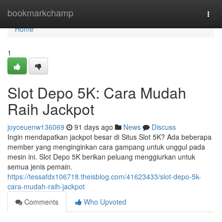
Home
bookmarkchamp
Togg
navi
Home
1
Slot Depo 5K: Cara Mudah
Raih Jackpot
joyceuenw136069
91 days ago
News
Discuss
Ingin mendapatkan jackpot besar di Situs Slot 5K? Ada beberapa
member yang menginginkan cara gampang untuk unggul pada
mesin ini. Slot Depo 5K berikan peluang menggiurkan untuk
semua jenis pemain.
https://tessafdx106718.theisblog.com/41623433/slot-depo-5k-
cara-mudah-raih-jackpot
Comments
Who Upvoted