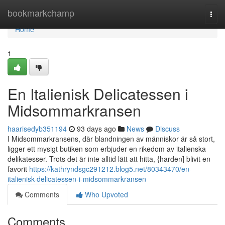
Home
bookmarkchamp
Togg
navi
Home
1
En Italienisk Delicatessen i
Midsommarkransen
haarisedyb351194
93 days ago
News
Discuss
I Midsommarkransens, där blandningen av människor är så stort,
ligger ett mysigt butiken som erbjuder en rikedom av italienska
delikatesser. Trots det är inte alltid lätt att hitta, {harden] blivit en
favorit
https://kathryndsgc291212.blog5.net/80343470/en-
italienisk-delicatessen-i-midsommarkransen
Comments
Who Upvoted
Comments