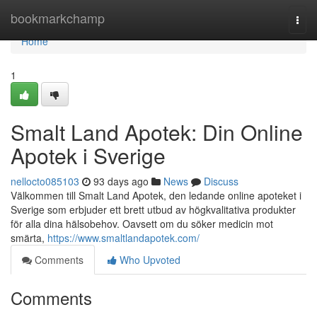
Home
bookmarkchamp
Togg
navi
Home
1
Smalt Land Apotek: Din Online
Apotek i Sverige
nellocto085103
93 days ago
News
Discuss
Välkommen till Smalt Land Apotek, den ledande online apoteket i
Sverige som erbjuder ett brett utbud av högkvalitativa produkter
för alla dina hälsobehov. Oavsett om du söker medicin mot
smärta,
https://www.smaltlandapotek.com/
Comments
Who Upvoted
Comments