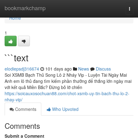
Home
bookmarkchamp
Togg
navi
Home
1
```text
elodiepsdj316674
101 days ago
News
Discuss
Soi XSMB Bạch Thủ Song Lô 2 Nháy Vip - Luyện Tài Ngày Mai
Anh em lô thủ đang tìm kiếm phần thưởng để thắng lớn ngày mai
với kết quả Miền Bắc? Đừng bỏ lỡ chiến
https://soicauxosochuan88.com/chot-xsmb-uy-tin-bach-thu-lo-2-
nhay-vip/
Comments
Who Upvoted
Comments
Submit a Comment