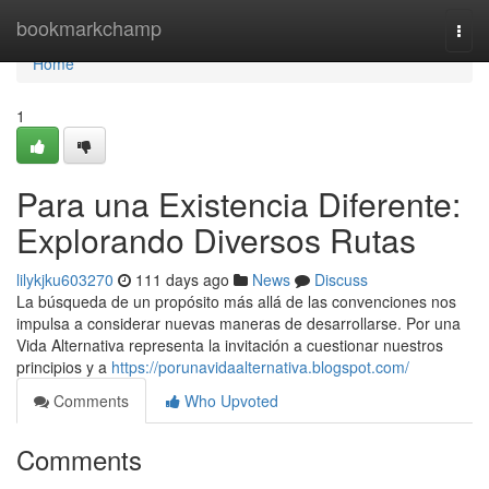
Home
bookmarkchamp
Togg
navi
Home
1
Para una Existencia Diferente:
Explorando Diversos Rutas
lilykjku603270
111 days ago
News
Discuss
La búsqueda de un propósito más allá de las convenciones nos
impulsa a considerar nuevas maneras de desarrollarse. Por una
Vida Alternativa representa la invitación a cuestionar nuestros
principios y a
https://porunavidaalternativa.blogspot.com/
Comments
Who Upvoted
Comments