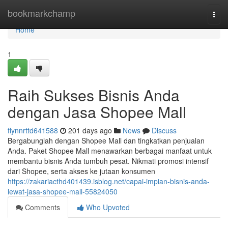
Home
bookmarkchamp
Togg
navi
Home
1
Raih Sukses Bisnis Anda
dengan Jasa Shopee Mall
flynnrttd641588
201 days ago
News
Discuss
Bergabunglah dengan Shopee Mall dan tingkatkan penjualan
Anda. Paket Shopee Mall menawarkan berbagai manfaat untuk
membantu bisnis Anda tumbuh pesat. Nikmati promosi intensif
dari Shopee, serta akses ke jutaan konsumen
https://zakariacthd401439.isblog.net/capai-impian-bisnis-anda-
lewat-jasa-shopee-mall-55824050
Comments
Who Upvoted