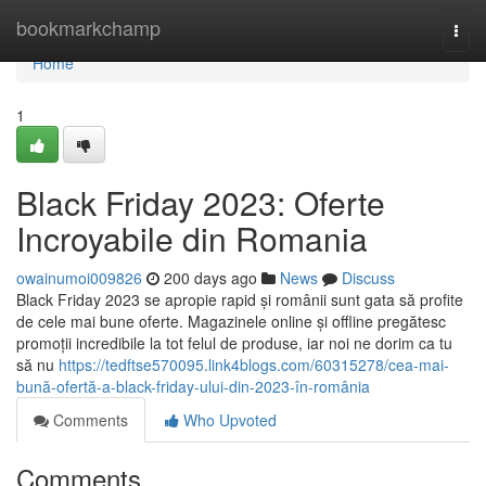
Home
bookmarkchamp
Togg
navi
Home
1
Black Friday 2023: Oferte
Incroyabile din Romania
owainumoi009826
200 days ago
News
Discuss
Black Friday 2023 se apropie rapid și românii sunt gata să profite
de cele mai bune oferte. Magazinele online și offline pregătesc
promoții incredibile la tot felul de produse, iar noi ne dorim ca tu
să nu
https://tedftse570095.link4blogs.com/60315278/cea-mai-
bună-ofertă-a-black-friday-ului-din-2023-în-românia
Comments
Who Upvoted
Comments