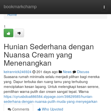
Home
bookmarkchamp
Togg
navi
Home
1
Hunian Sederhana dengan
Nuansa Cream yang
Menenangkan
keirannick246924
201 days ago
News
Discuss
Suasana rumah minimalis selalu menjadi pilihan bagi mereka
yang. Dapur terbuka dan ruang tamu yang terhubung
menciptakan kesan lapang. Untuk melengkapi kesan serene,
pemilihan warna putih dan cream sangat tepat. Warna
https://cyrusbdoa886584.slypage.com/39829585/hunian-
sederhana-dengan-nuansa-putih-muda-yang-menyegarkan
Comments
Who Upvoted