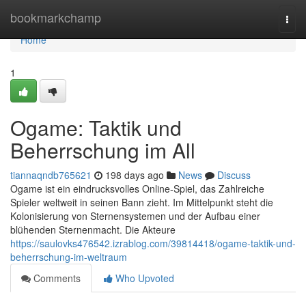
Home
bookmarkchamp
Togg
navi
Home
1
Ogame: Taktik und
Beherrschung im All
tiannaqndb765621
198 days ago
News
Discuss
Ogame ist ein eindrucksvolles Online-Spiel, das Zahlreiche
Spieler weltweit in seinen Bann zieht. Im Mittelpunkt steht die
Kolonisierung von Sternensystemen und der Aufbau einer
blühenden Sternenmacht. Die Akteure
https://saulovks476542.izrablog.com/39814418/ogame-taktik-und-
beherrschung-im-weltraum
Comments
Who Upvoted