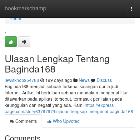
Home
bookmarkchamp
Togg
navi
Home
1
Ulasan Lengkap Tentang
Baginda168
lewiskhop954788
199 days ago
News
Discuss
Baginda168 menjadi sebuah terkenal kalangan dunia judi
internet. Artikel ini bertujuan sebuah mendalam mengenai fitur
ditawarkan pada aplikasi tersebut, termasuk penilaian pada
keunggulan dan negatif yang ada. Kami
https://express-
page.com/story6379797/tinjauan-lengkap-mengenai-baginda168
Comments
Who Upvoted
Comments