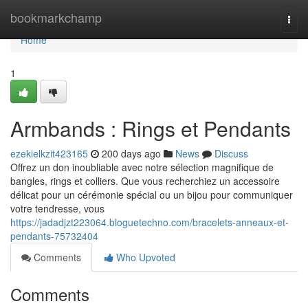
Home
bookmarkchamp
Togg
navi
Home
1
Armbands : Rings et Pendants
ezekielkzit423165
200 days ago
News
Discuss
Offrez un don inoubliable avec notre sélection magnifique de
bangles, rings et colliers. Que vous recherchiez un accessoire
délicat pour un cérémonie spécial ou un bijou pour communiquer
votre tendresse, vous
https://jadadjzt223064.bloguetechno.com/bracelets-anneaux-et-
pendants-75732404
Comments
Who Upvoted
Comments