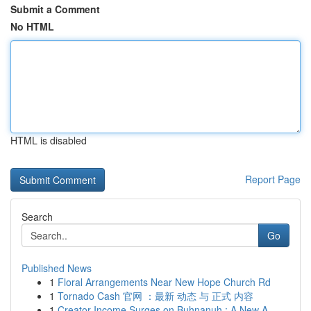
Submit a Comment
No HTML
HTML is disabled
Report Page
Search
Go
Published News
1
Floral Arrangements Near New Hope Church Rd
1
Tornado Cash 官网 ：最新 动态 与 正式 内容
1
Creator Income Surges on Buhnanuh : A New A...