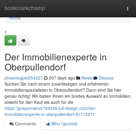
Home
bookmarkchamp
Togg
navi
Home
1
Der Immobilienexperte in
Oberpullendorf
phoenixgpet254227
207 days ago
News
Discuss
Suchen Sie nach einem zuverlässigen und erfahrenen
Immobilienspezialisten in Oberpullendorf? Dann sind Sie hier
genau richtig! Wir bieten Ihnen ein breites Auswahl an Immobilien,
sowohl für den Kauf als auch für die
https://graysonwcvs793439.full-design.com/der-
immobilienexperte-in-oberpullendorf-81712271
Comments
Who Upvoted