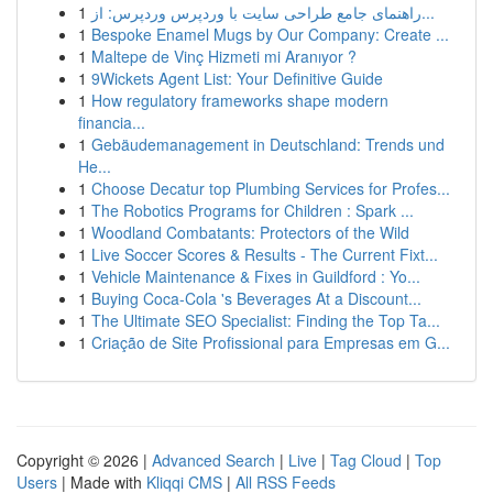
1
راهنمای جامع طراحی سایت با وردپرس وردپرس: از...
1
Bespoke Enamel Mugs by Our Company: Create ...
1
Maltepe de Vinç Hizmeti mi Aranıyor ?
1
9Wickets Agent List: Your Definitive Guide
1
How regulatory frameworks shape modern
financia...
1
Gebäudemanagement in Deutschland: Trends und
He...
1
Choose Decatur top Plumbing Services for Profes...
1
The Robotics Programs for Children : Spark ...
1
Woodland Combatants: Protectors of the Wild
1
Live Soccer Scores & Results - The Current Fixt...
1
Vehicle Maintenance & Fixes in Guildford : Yo...
1
Buying Coca-Cola 's Beverages At a Discount...
1
The Ultimate SEO Specialist: Finding the Top Ta...
1
Criação de Site Profissional para Empresas em G...
Copyright © 2026 |
Advanced Search
|
Live
|
Tag Cloud
|
Top
Users
| Made with
Kliqqi CMS
|
All RSS Feeds