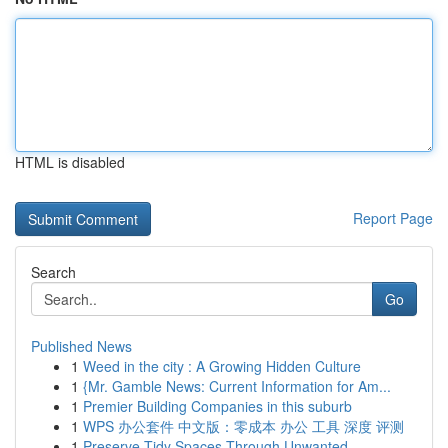
HTML is disabled
Report Page
Search
Go
Published News
1
Weed in the city : A Growing Hidden Culture
1
{Mr. Gamble News: Current Information for Am...
1
Premier Building Companies in this suburb
1
WPS 办公套件 中文版：零成本 办公 工具 深度 评测
1
Preserve Tidy Spaces Through Unwanted