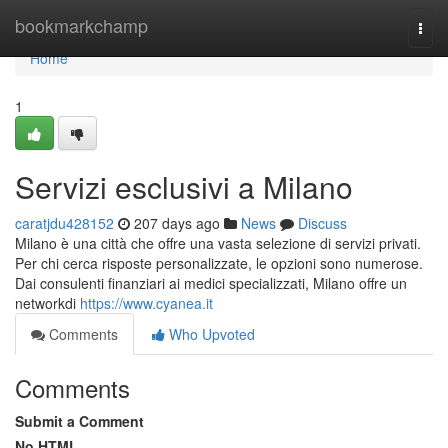
Home
bookmarkchamp
Togg
navi
Home
1
Servizi esclusivi a Milano
caratjdu428152
207 days ago
News
Discuss
Milano è una città che offre una vasta selezione di servizi privati.
Per chi cerca risposte personalizzate, le opzioni sono numerose.
Dai consulenti finanziari ai medici specializzati, Milano offre un
networkdi
https://www.cyanea.it
Comments
Who Upvoted
Comments
Submit a Comment
No HTML