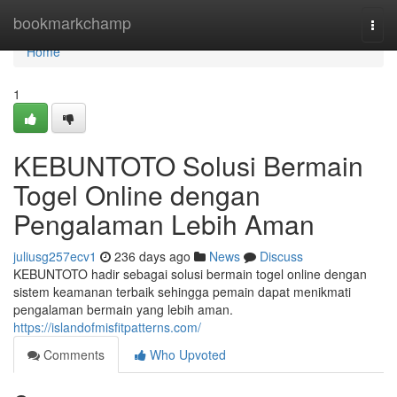
Home
bookmarkchamp
Togg
navi
Home
1
KEBUNTOTO Solusi Bermain
Togel Online dengan
Pengalaman Lebih Aman
juliusg257ecv1
236 days ago
News
Discuss
KEBUNTOTO hadir sebagai solusi bermain togel online dengan
sistem keamanan terbaik sehingga pemain dapat menikmati
pengalaman bermain yang lebih aman.
https://islandofmisfitpatterns.com/
Comments
Who Upvoted