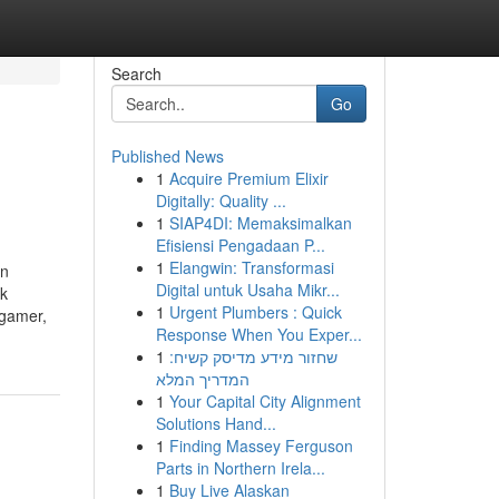
Search
Go
Published News
1
Acquire Premium Elixir
Digitally: Quality ...
1
SIAP4DI: Memaksimalkan
Efisiensi Pengadaan P...
1
Elangwin: Transformasi
an
Digital untuk Usaha Mikr...
ik
1
Urgent Plumbers : Quick
 gamer,
Response When You Exper...
1
שחזור מידע מדיסק קשיח:
המדריך המלא
1
Your Capital City Alignment
Solutions Hand...
1
Finding Massey Ferguson
Parts in Northern Irela...
1
Buy Live Alaskan