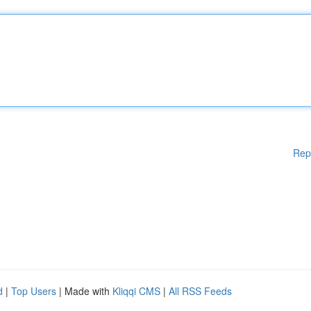
Rep
d
|
Top Users
| Made with
Kliqqi CMS
|
All RSS Feeds