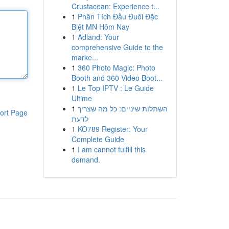
Crustacean: Experience t...
1
Phân Tích Đầu Đuôi Đặc
Biệt MN Hôm Nay
1
Adland: Your
comprehensive Guide to the
marke...
1
360 Photo Magic: Photo
Booth and 360 Video Boot...
1
Le Top IPTV : Le Guide
Ultime
1
השתלות שיניים: כל מה שצריך
ort Page
לדעת
1
KO789 Register: Your
Complete Guide
1
I am cannot fulfill this
demand.