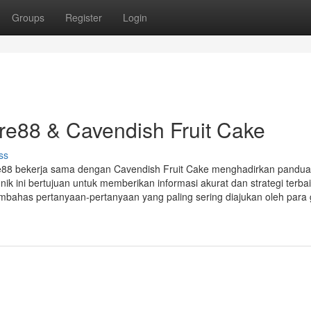
Groups
Register
Login
e88 & Cavendish Fruit Cake
ss
e88 bekerja sama dengan Cavendish Fruit Cake menghadirkan pandu
ik ini bertujuan untuk memberikan informasi akurat dan strategi terba
 membahas pertanyaan-pertanyaan yang paling sering diajukan oleh para