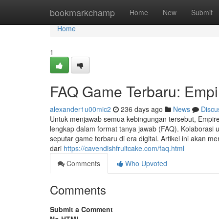
Home
bookmarkchamp
Home
New
Submit
Home
1
FAQ Game Terbaru: Empir
alexander1u00mic2
236 days ago
News
Discu
Untuk menjawab semua kebingungan tersebut, Empir
lengkap dalam format tanya jawab (FAQ). Kolaborasi un
seputar game terbaru di era digital. Artikel ini akan
dari
https://cavendishfruitcake.com/faq.html
Comments
Who Upvoted
Comments
Submit a Comment