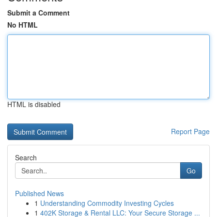
Submit a Comment
No HTML
HTML is disabled
Report Page
Search
Go
Published News
1
Understanding Commodity Investing Cycles
1
402K Storage & Rental LLC: Your Secure Storage ...