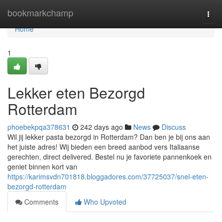
Home
bookmarkchamp
Togg
navi
Home
1
Lekker eten Bezorgd
Rotterdam
phoebekpqa378631
242 days ago
News
Discuss
Wil jij lekker pasta bezorgd in Rotterdam? Dan ben je bij ons aan
het juiste adres! Wij bieden een breed aanbod vers Italiaanse
gerechten, direct delivered. Bestel nu je favoriete pannenkoek en
geniet binnen kort van
https://karimsvdn701818.bloggadores.com/37725037/snel-eten-
bezorgd-rotterdam
Comments
Who Upvoted