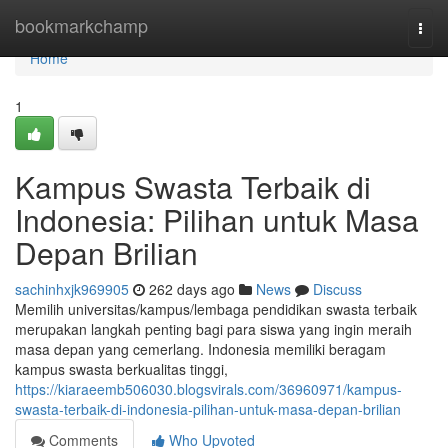
Home
bookmarkchamp
Togg
navi
Home
1
Kampus Swasta Terbaik di
Indonesia: Pilihan untuk Masa
Depan Brilian
sachinhxjk969905
262 days ago
News
Discuss
Memilih universitas/kampus/lembaga pendidikan swasta terbaik
merupakan langkah penting bagi para siswa yang ingin meraih
masa depan yang cemerlang. Indonesia memiliki beragam
kampus swasta berkualitas tinggi,
https://kiaraeemb506030.blogsvirals.com/36960971/kampus-
swasta-terbaik-di-indonesia-pilihan-untuk-masa-depan-brilian
Comments
Who Upvoted