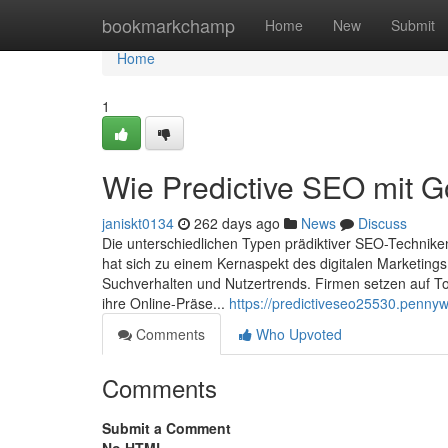
Home
bookmarkchamp
Home
New
Submit
Home
1
Wie Predictive SEO mit Go
janiskt0134
262 days ago
News
Discuss
Die unterschiedlichen Typen prädiktiver SEO-Technik
hat sich zu einem Kernaspekt des digitalen Marketings 
Suchverhalten und Nutzertrends. Firmen setzen auf T
ihre Online-Präse...
https://predictiveseo25530.penny
Comments
Who Upvoted
Comments
Submit a Comment