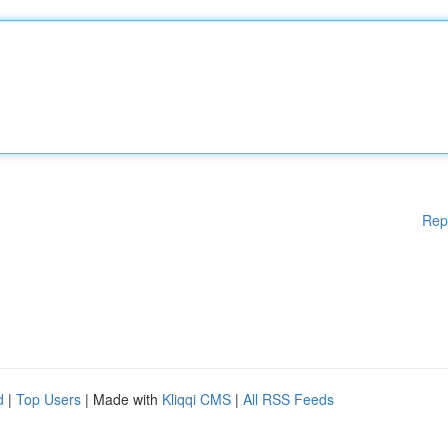
Rep
d
|
Top Users
| Made with
Kliqqi CMS
|
All RSS Feeds