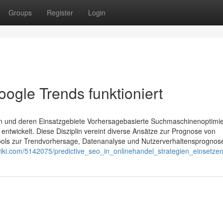
Groups
Register
Login
ogle Trends funktioniert
en und deren Einsatzgebiete Vorhersagebasierte Suchmaschinenoptimi
entwickelt. Diese Disziplin vereint diverse Ansätze zur Prognose von
ools zur Trendvorhersage, Datenanalyse und Nutzerverhaltensprognos
wiki.com/5142075/predictive_seo_in_onlinehandel_strategien_einsetze