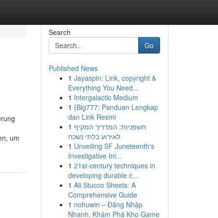
Search
Go
Published News
1
Jayaspin: Link, copyright &
Everything You Need...
1
Intergalactic Medium
1
{Big777: Panduan Lengkap
dan Link Resmi
erung
1
חשפניות: המדריך המקיף
לאירוע בלתי נשכח
en, um
1
Unveiling SF Juneteenth's
n
Investigative Ini...
1
21st-century techniques in
developing durable c...
1
Ali Stucco Sheets: A
Comprehensive Guide
1
nohuwin – Đăng Nhập
Nhanh, Khám Phá Kho Game