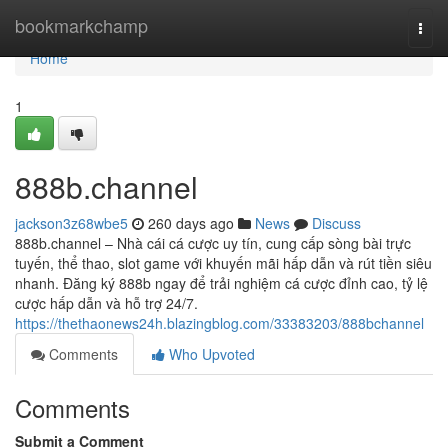
Home
bookmarkchamp
Togg
navi
Home
1
888b.channel
jackson3z68wbe5
260 days ago
News
Discuss
888b.channel – Nhà cái cá cược uy tín, cung cấp sòng bài trực
tuyến, thể thao, slot game với khuyến mãi hấp dẫn và rút tiền siêu
nhanh. Đăng ký 888b ngay để trải nghiệm cá cược đỉnh cao, tỷ lệ
cược hấp dẫn và hỗ trợ 24/7.
https://thethaonews24h.blazingblog.com/33383203/888bchannel
Comments
Who Upvoted
Comments
Submit a Comment