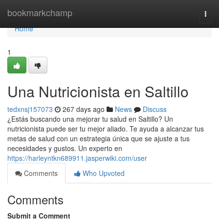
Home
bookmarkchamp
Togg
navi
Home
1
Una Nutricionista en Saltillo
tedxnsj157073
267 days ago
News
Discuss
¿Estás buscando una mejorar tu salud en Saltillo? Un
nutricionista puede ser tu mejor aliado. Te ayuda a alcanzar tus
metas de salud con un estrategia única que se ajuste a tus
necesidades y gustos. Un experto en
https://harleyntkn689911.jasperwiki.com/user
Comments
Who Upvoted
Comments
Submit a Comment