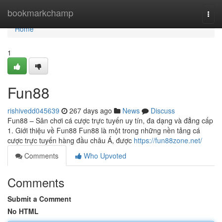
Home
bookmarkchamp
Togg
navi
Home
1
Fun88
rishivedd045639
267 days ago
News
Discuss
Fun88 – Sân chơi cá cược trực tuyến uy tín, đa dạng và đẳng cấp
1. Giới thiệu về Fun88 Fun88 là một trong những nền tảng cá
cược trực tuyến hàng đầu châu Á, được
https://fun88zone.net/
Comments
Who Upvoted
Comments
Submit a Comment
No HTML