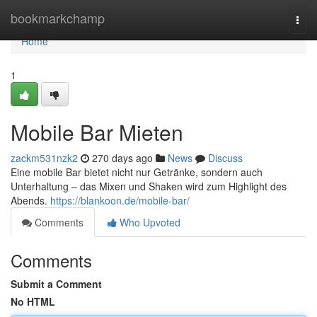
Home
bookmarkchamp
Togg
navi
Home
1
Mobile Bar Mieten
zackm531nzk2
270 days ago
News
Discuss
Eine mobile Bar bietet nicht nur Getränke, sondern auch
Unterhaltung – das Mixen und Shaken wird zum Highlight des
Abends.
https://blankoon.de/mobile-bar/
Comments
Who Upvoted
Comments
Submit a Comment
No HTML