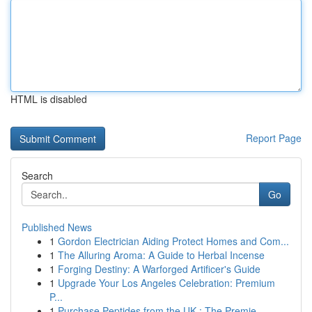
HTML is disabled
Report Page
Search
Go
Published News
1
Gordon Electrician Aiding Protect Homes and Com...
1
The Alluring Aroma: A Guide to Herbal Incense
1
Forging Destiny: A Warforged Artificer's Guide
1
Upgrade Your Los Angeles Celebration: Premium
P...
1
Purchase Peptides from the UK : The Premie...