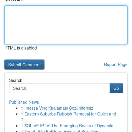
HTML is disabled
Report Page
Search
Go
Published News
1
İmessa Vinç Kiralaması Çözümleriniz
1
Eastern Suburbs Rubbish Removal for Quick and
T...
1
5GLIVE IPTV: The Emerging Realm of Dynamic ...
1
Top AI Site Builders: Excellent Selections...