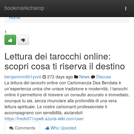
Home
bookmarkchamp
Togg
navi
Home
1
Lettura dei tarocchi online:
scopri cosa ti riserva il destino
benjaminm901yxv0
272 days ago
News
Discuss
La lettura dei tarocchi online con Cartomanzia Dea Bendata è
un’esperienza unica che unisce tradizione e modernità. I tarocchi
online ti permettono di ricevere un consulto accurato e immediato,
ovunque tu sia, senza rinunciare alla profondità di una vera
lettura spirituale. Le nostre cartomanti professioniste ti
accompagnano con sensibilità, aiutandoti
https://fredv071xyw8.azuria-wiki.com/user
Comments
Who Upvoted