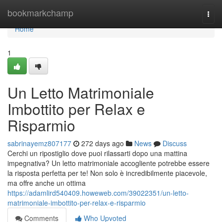
Home
bookmarkchamp
Togg
navi
Home
1
Un Letto Matrimoniale
Imbottito per Relax e
Risparmio
sabrinayemz807177
272 days ago
News
Discuss
Cerchi un ripostiglio dove puoi rilassarti dopo una mattina
impegnativa? Un letto matrimoniale accogliente potrebbe essere
la risposta perfetta per te! Non solo è incredibilmente piacevole,
ma offre anche un ottima
https://adamlird540409.howeweb.com/39022351/un-letto-
matrimoniale-imbottito-per-relax-e-risparmio
Comments
Who Upvoted