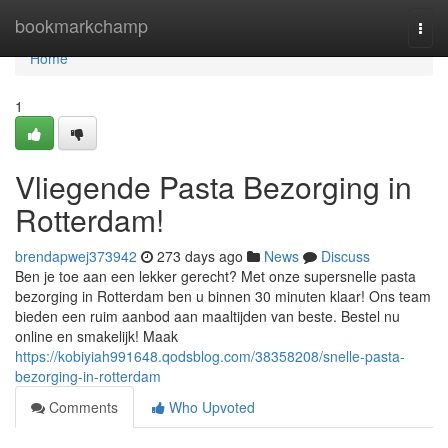
Home
bookmarkchamp
Togg
navi
Home
1
Vliegende Pasta Bezorging in
Rotterdam!
brendapwej373942
273 days ago
News
Discuss
Ben je toe aan een lekker gerecht? Met onze supersnelle pasta
bezorging in Rotterdam ben u binnen 30 minuten klaar! Ons team
bieden een ruim aanbod aan maaltijden van beste. Bestel nu
online en smakelijk! Maak
https://kobiyiah991648.qodsblog.com/38358208/snelle-pasta-
bezorging-in-rotterdam
Comments
Who Upvoted