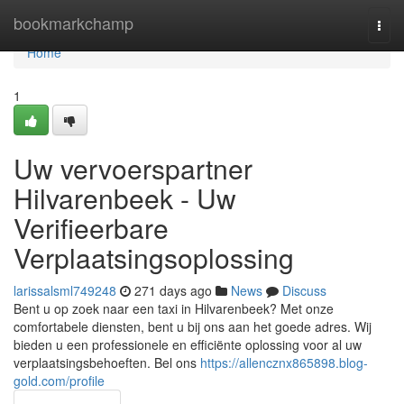
Home
bookmarkchamp
Togg
navi
Home
1
Uw vervoerspartner
Hilvarenbeek - Uw
Verifieerbare
Verplaatsingsoplossing
larissalsml749248
271 days ago
News
Discuss
Bent u op zoek naar een taxi in Hilvarenbeek? Met onze
comfortabele diensten, bent u bij ons aan het goede adres. Wij
bieden u een professionele en efficiënte oplossing voor al uw
verplaatsingsbehoeften. Bel ons
https://allencznx865898.blog-
gold.com/profile