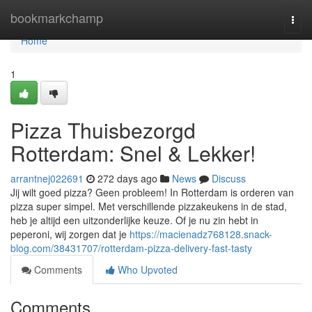
Home
bookmarkchamp
Togg
navi
Home
1
Pizza Thuisbezorgd
Rotterdam: Snel & Lekker!
arrantnej022691
272 days ago
News
Discuss
Jij wilt goed pizza? Geen probleem! In Rotterdam is orderen van
pizza super simpel. Met verschillende pizzakeukens in de stad,
heb je altijd een uitzonderlijke keuze. Of je nu zin hebt in
peperoni, wij zorgen dat je
https://macienadz768128.snack-
blog.com/38431707/rotterdam-pizza-delivery-fast-tasty
Comments
Who Upvoted
Comments