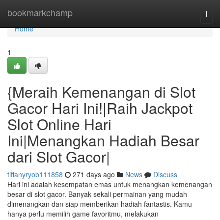
Home
bookmarkchamp
Togg
navi
Home
1
{Meraih Kemenangan di Slot
Gacor Hari Ini!|Raih Jackpot
Slot Online Hari
Ini|Menangkan Hadiah Besar
dari Slot Gacor|
tiffanyryob111858
271 days ago
News
Discuss
Hari ini adalah kesempatan emas untuk menangkan kemenangan
besar di slot gacor. Banyak sekali permainan yang mudah
dimenangkan dan siap memberikan hadiah fantastis. Kamu
hanya perlu memilih game favoritmu, melakukan