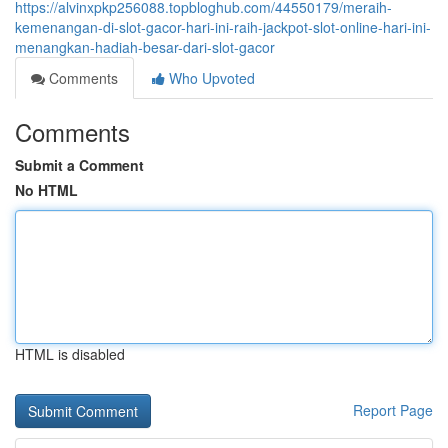
https://alvinxpkp256088.topbloghub.com/44550179/meraih-
kemenangan-di-slot-gacor-hari-ini-raih-jackpot-slot-online-hari-ini-
menangkan-hadiah-besar-dari-slot-gacor
Comments
Who Upvoted
Comments
Submit a Comment
No HTML
HTML is disabled
Report Page