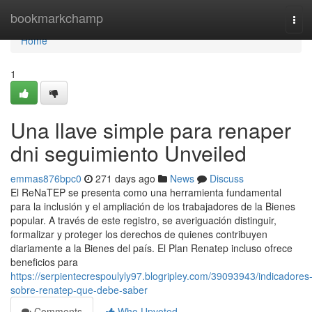
Home
bookmarkchamp
Tog
navi
Home
1
Una llave simple para renaper
dni seguimiento Unveiled
emmas876bpc0
271 days ago
News
Discuss
El⁣ ReNaTEP se presenta como ‍una ⁣herramienta fundamental
para la inclusión y el ampliación de los trabajadores de la Bienes
popular. ⁣A través de este registro,⁣ se averiguación distinguir,
formalizar y proteger los derechos de quienes contribuyen
diariamente a la Bienes del país. El Plan Renatep incluso ofrece
beneficios para
https://serpientecrespoulyly97.blogripley.com/39093943/indicadores
sobre-renatep-que-debe-saber
Comments
Who Upvoted