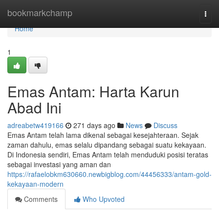
Home
bookmarkchamp
Togg
navi
Home
1
Emas Antam: Harta Karun
Abad Ini
adreabetw419166
271 days ago
News
Discuss
Emas Antam telah lama dikenal sebagai kesejahteraan. Sejak
zaman dahulu, emas selalu dipandang sebagai suatu kekayaan.
Di Indonesia sendiri, Emas Antam telah menduduki posisi teratas
sebagai investasi yang aman dan
https://rafaelobkm630660.newbigblog.com/44456333/antam-gold-
kekayaan-modern
Comments
Who Upvoted