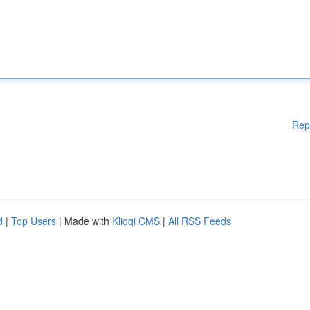
Rep
d
|
Top Users
| Made with
Kliqqi CMS
|
All RSS Feeds