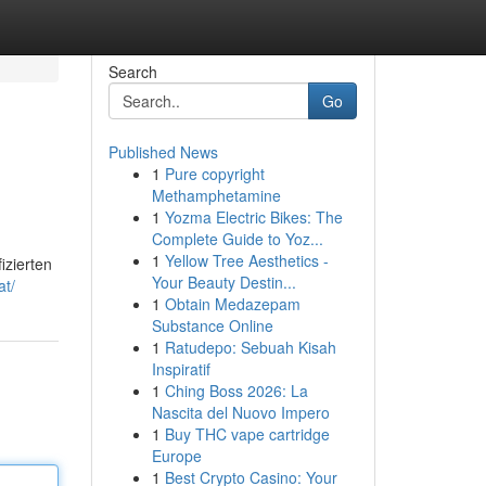
Search
Go
Published News
1
Pure copyright
Methamphetamine
1
Yozma Electric Bikes: The
Complete Guide to Yoz...
1
Yellow Tree Aesthetics -
izierten
Your Beauty Destin...
at/
1
Obtain Medazepam
Substance Online
1
Ratudepo: Sebuah Kisah
Inspiratif
1
Ching Boss 2026: La
Nascita del Nuovo Impero
1
Buy THC vape cartridge
Europe
1
Best Crypto Casino: Your