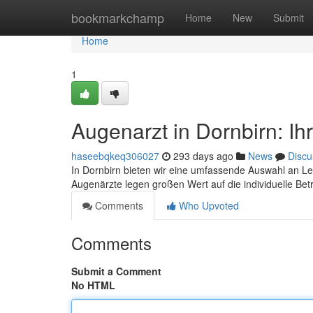
Home
bookmarkchamp
Home
New
Submit
Home
1
Augenarzt in Dornbirn: Ih
haseebqkeq306027
293 days ago
News
Discu
In Dornbirn bieten wir eine umfassende Auswahl an Le
Augenärzte legen großen Wert auf die individuelle Be
Comments
Who Upvoted
Comments
Submit a Comment
No HTML