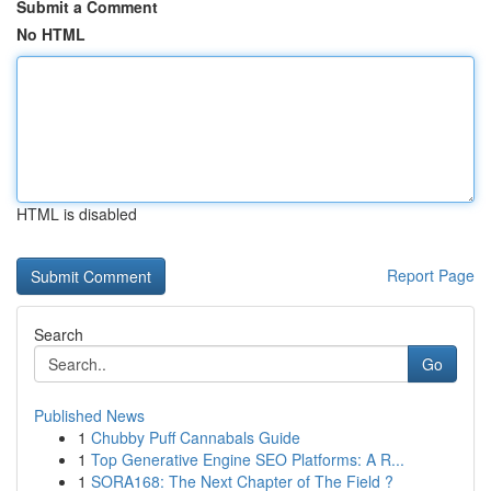
Submit a Comment
No HTML
HTML is disabled
Report Page
Search
Go
Published News
1
Chubby Puff Cannabals Guide
1
Top Generative Engine SEO Platforms: A R...
1
SORA168: The Next Chapter of The Field ?