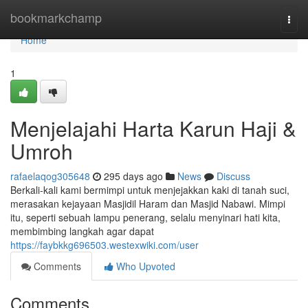
Home
bookmarkchamp
Togg
navi
Home
1
Menjelajahi Harta Karun Haji &
Umroh
rafaelaqog305648
295 days ago
News
Discuss
Berkali-kali kami bermimpi untuk menjejakkan kaki di tanah suci,
merasakan kejayaan Masjidil Haram dan Masjid Nabawi. Mimpi
itu, seperti sebuah lampu penerang, selalu menyinari hati kita,
membimbing langkah agar dapat
https://faybkkg696503.westexwiki.com/user
Comments
Who Upvoted
Comments