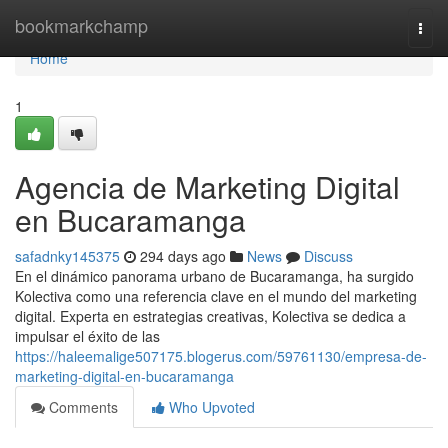
Home
bookmarkchamp
Togg
navi
Home
1
Agencia de Marketing Digital
en Bucaramanga
safadnky145375
294 days ago
News
Discuss
En el dinámico panorama urbano de Bucaramanga, ha surgido
Kolectiva como una referencia clave en el mundo del marketing
digital. Experta en estrategias creativas, Kolectiva se dedica a
impulsar el éxito de las
https://haleemalige507175.blogerus.com/59761130/empresa-de-
marketing-digital-en-bucaramanga
Comments
Who Upvoted