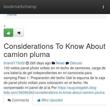
Home
bookmarkchamp
Togg
navi
Home
1
Considerations To Know About
camion pluma
briand173ctl2
295 days ago
News
Discuss
100 vatios panel photo voltaic en mi techo de camiones, carga de
una batería de gel independientes en mi camioneta para
camping.Paso 1: Preparación del techo Usé la espuma de la caja
de panel photo voltaic para colocación en el techo. He
compensado mi panel de al la Por
https://augustagdsh.blog-
kids.com/38286392/considerations-to-know-about-camion-pluma
Comments
Who Upvoted