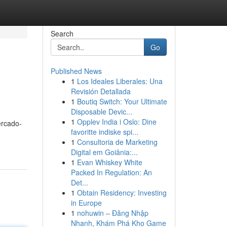
Search
Go
Published News
1
Los Ideales Liberales: Una
Revisión Detallada
1
Boutiq Switch: Your Ultimate
Disposable Devic...
1
Opplev India i Oslo: Dine
ercado-
favoritte indiske spi...
1
Consultoria de Marketing
Digital em Goiânia:...
1
Evan Whiskey White
Packed In Regulation: An
Det...
1
Obtain Residency: Investing
in Europe
1
nohuwin – Đăng Nhập
Nhanh, Khám Phá Kho Game