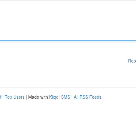
Rep
d
|
Top Users
| Made with
Kliqqi CMS
|
All RSS Feeds