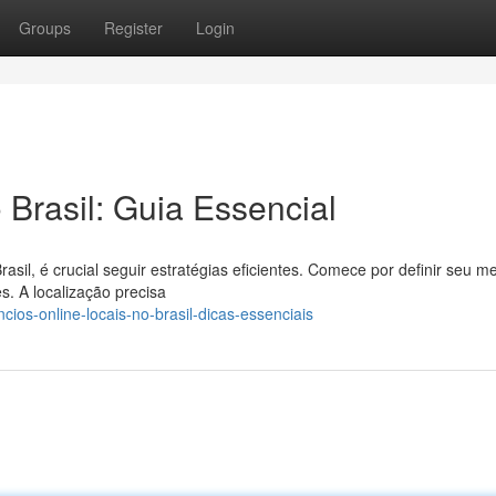
Groups
Register
Login
 Brasil: Guia Essencial
asil, é crucial seguir estratégias eficientes. Comece por definir seu m
. A localização precisa
cios-online-locais-no-brasil-dicas-essenciais