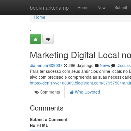
Home
bookmarkchamp
Home
New
Submit
Home
1
Marketing Digital Local no
dianenuhr609037
296 days ago
News
Discuss
Para ter sucesso com seus anúncios online locais no Br
alvo com precisão e compreenda as suas necessidades
https://denisiyvg108309.blogitright.com/37957504/anún
Comments
Who Upvoted
Comments
Submit a Comment
No HTML