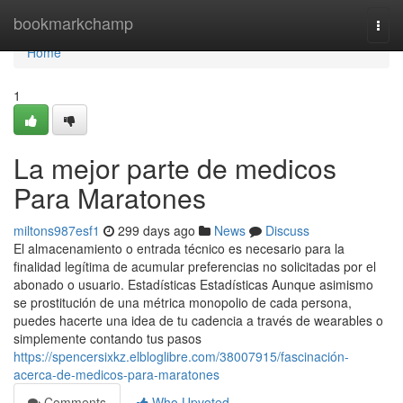
Home
bookmarkchamp
Togg
navi
Home
1
La mejor parte de medicos
Para Maratones
miltons987esf1
299 days ago
News
Discuss
El almacenamiento o entrada técnico es necesario para la
finalidad legítima de acumular preferencias no solicitadas por el
abonado o usuario. Estadísticas Estadísticas Aunque asimismo
se prostitución de una métrica monopolio de cada persona,
puedes hacerte una idea de tu cadencia a través de wearables o
simplemente contando tus pasos
https://spencersixkz.elbloglibre.com/38007915/fascinación-
acerca-de-medicos-para-maratones
Comments
Who Upvoted