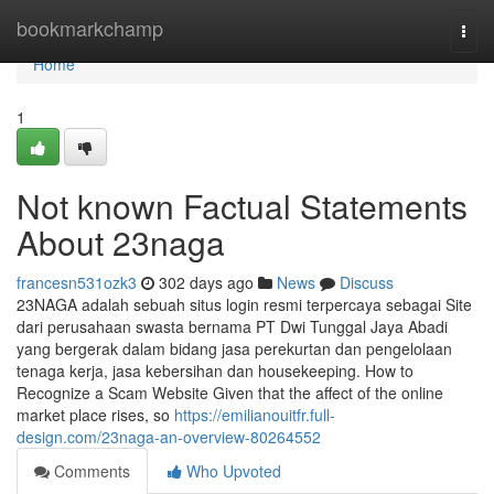
Home
bookmarkchamp
Togg
navi
Home
1
Not known Factual Statements
About 23naga
francesn531ozk3
302 days ago
News
Discuss
23NAGA adalah sebuah situs login resmi terpercaya sebagai Site
dari perusahaan swasta bernama PT Dwi Tunggal Jaya Abadi
yang bergerak dalam bidang jasa perekurtan dan pengelolaan
tenaga kerja, jasa kebersihan dan housekeeping. How to
Recognize a Scam Website Given that the affect of the online
market place rises, so
https://emilianouitfr.full-
design.com/23naga-an-overview-80264552
Comments
Who Upvoted